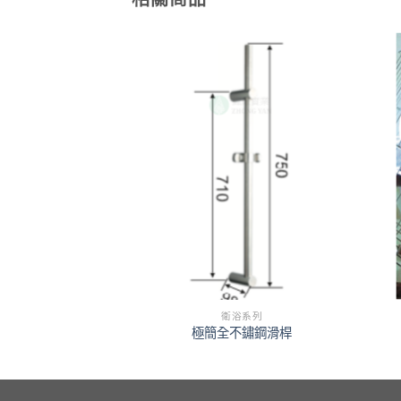
浴系列
衛浴系列
4多功能置物架
極簡全不鏽鋼滑桿