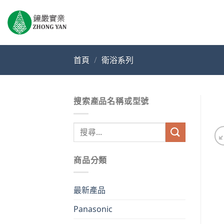
Skip
to
content
首頁
/
衛浴系列
搜索產品名稱或型號
搜
尋
關
商品分類
鍵
字:
最新產品
Panasonic