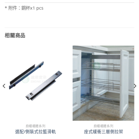
* 附件：鋼杯x1 pcs
相關商品
廚櫃櫃體系列
廚櫃櫃體系列
選配/側裝式拉籃滑軌
座式緩衝三層側拉架