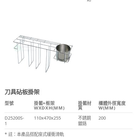
刀具砧板掛架
型號
掛籃+框架
掛籃材
櫃體外徑寬度
WXDXH(MM)
質
W(MM)
D25200S-
110x470x255
不銹鋼
200
1
鍍鉻
* 註：本產品搭配座式緩衝滑軌