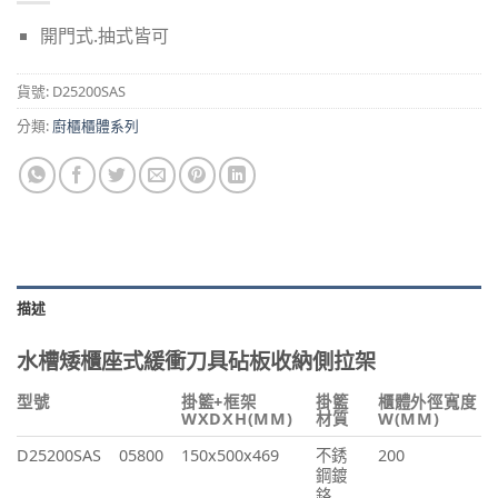
開門式.抽式皆可
貨號:
D25200SAS
分類:
廚櫃櫃體系列
描述
水槽矮櫃座式緩衝刀具砧板收納側拉架
型號
掛籃+框架
掛籃
櫃體外徑寬度
WXDXH(MM)
材質
W(MM)
D25200SAS
05800
150x500x469
不銹
200
鋼鍍
鉻