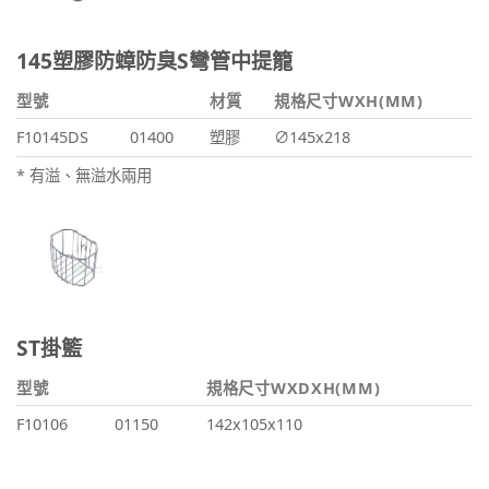
145塑膠防蟑防臭S彎管中提籠
型號
材質
規格尺寸WXH(MM)
F10145DS
01400
塑膠
∅145x218
* 有溢、無溢水兩用
ST掛籃
型號
規格尺寸WXDXH(MM)
F10106
01150
142x105x110