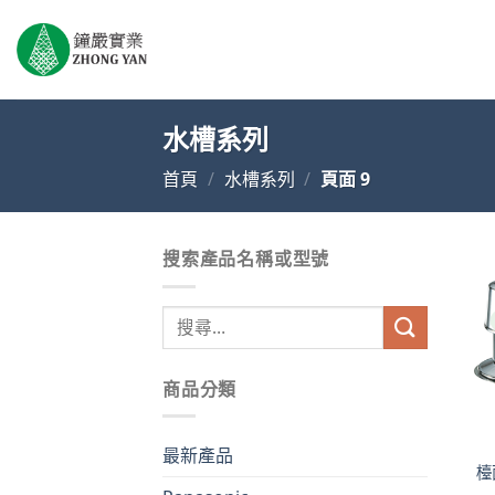
Skip
to
content
水槽系列
首頁
/
水槽系列
/
頁面 9
搜索產品名稱或型號
搜
尋
關
商品分類
鍵
字:
最新產品
檯