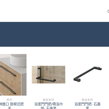
把手
衛浴系列
衛浴系列
洲進口 掛桿式把
浴室門門把/帶浴巾
浴室門門把- 石墨
手
架- 石墨黑
黑