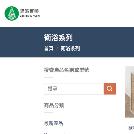
Skip
to
content
衛浴系列
首頁
/
衛浴系列
搜索產品名稱或型號
搜
尋
關
商品分類
鍵
字:
最新產品
歐