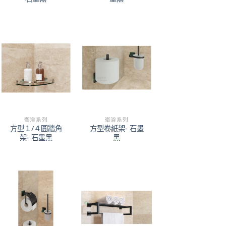
衛浴系列
衛浴系列
方型１/４圓牆角
方型卷紙架- 石墨
架- 石墨黑
黑