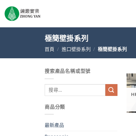
Skip
to
content
極簡壁掛系列
首頁
/
進口壁掛系列
/
極簡壁掛系列
搜索產品名稱或型號
搜
尋
H
關
商品分類
鍵
字:
最新產品