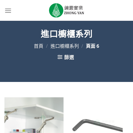
Skip
to
content
進口櫥櫃系列
首頁
/
進口櫥櫃系列
/
頁面 6
篩選