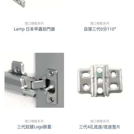
進口櫥櫃系列
進口櫥櫃系列
Lamp 日本甲蟲拍門器
自彈三代6分110°
進口櫥櫃系列
進口櫥櫃系列
三代鉸鏈Logo飾蓋
三代4孔底座/底座墊片