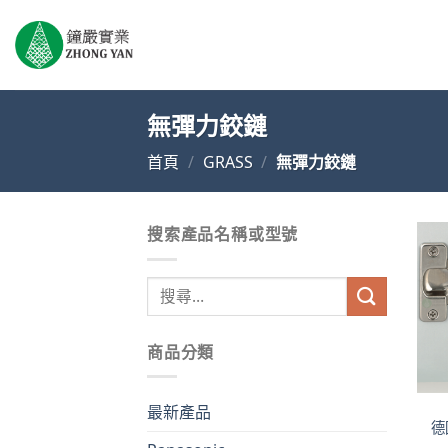
Skip
to
content
無彈力鉸鏈
首頁
/
GRASS
/
無彈力鉸鏈
搜索產品名稱或型號
搜
尋
關
商品分類
鍵
字:
最新產品
德