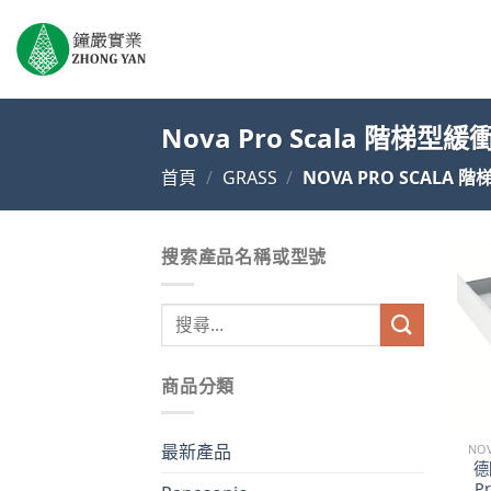
Skip
to
content
Nova Pro Scala 階梯型
首頁
/
GRASS
/
NOVA PRO SCALA
搜索產品名稱或型號
搜
尋
關
商品分類
鍵
字:
最新產品
德
P