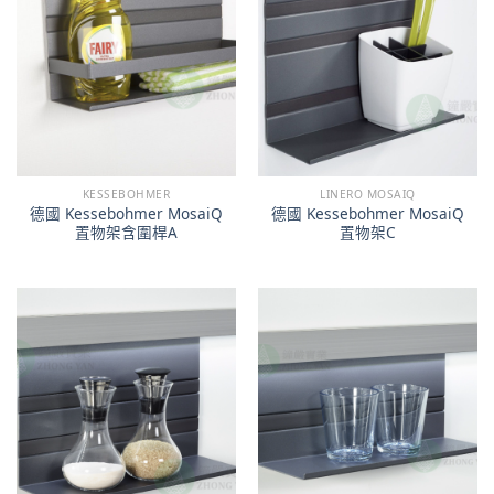
KESSEBOHMER
LINERO MOSAIQ
德國 Kessebohmer MosaiQ
德國 Kessebohmer MosaiQ
置物架含圍桿A
置物架C