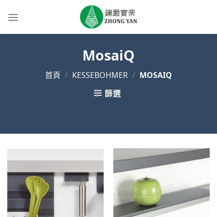
Skip
to
content
MosaiQ
首頁
/
KESSEBOHMER
/
MOSAIQ
篩選