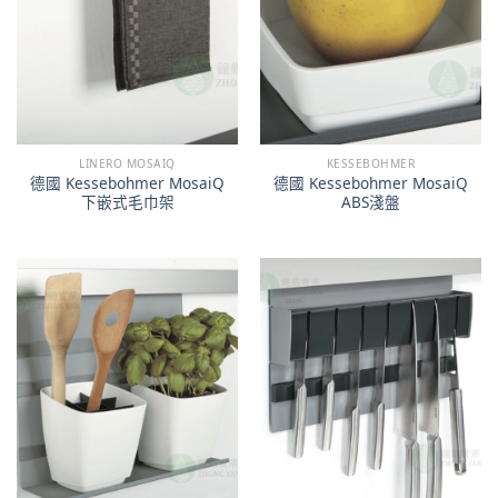
LINERO MOSAIQ
KESSEBOHMER
德國 Kessebohmer MosaiQ
德國 Kessebohmer MosaiQ
下嵌式毛巾架
ABS淺盤