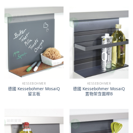
KESSEBOHMER
KESSEBOHMER
德國 Kessebohmer MosaiQ
德國 Kessebohmer MosaiQ
留言板
置物架含圍桿B