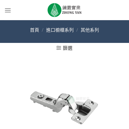
Skip
to
content
首頁
/
進口櫥櫃系列
/
其他系列
篩選