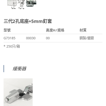
三代2孔底座+5mm釘套
型號
高度H/規格
材質
G73185
00030
00
鋼製/鍍鎳
* 250只/箱
緩衝器