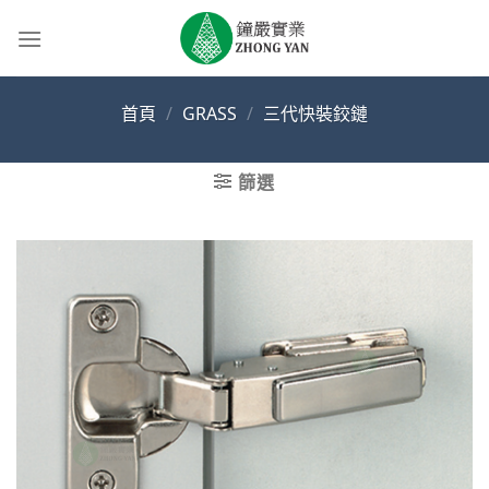
Skip
to
content
首頁
/
GRASS
/
三代快裝鉸鏈
篩選