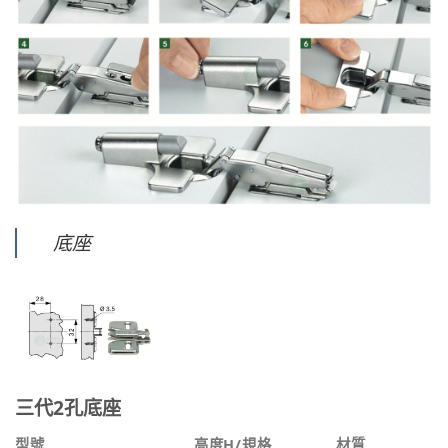
底座
三代2孔底座
型號
高度H/規格
材質