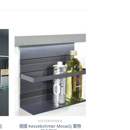
KESSEBOHMER
德國 Kessebohmer MosaiQ 置物
組