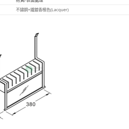
材質/表面處理
不鏽鋼+鐵鍍香檳色(Lacquer)