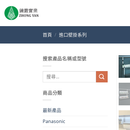
Skip
to
content
首頁
/
進口壁掛系列
搜索產品名稱或型號
搜
尋
關
商品分類
鍵
字:
最新產品
Panasonic