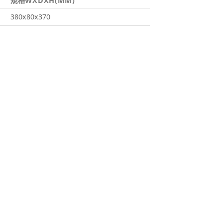
規格WXDXH(MM)
380x80x370