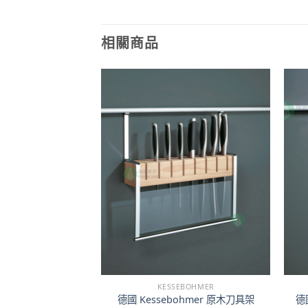
相關商品
EBOHMER
KESSEBOHMER
mer MosaiQ 上嵌
德國 Kessebohmer 原木刀具架
德