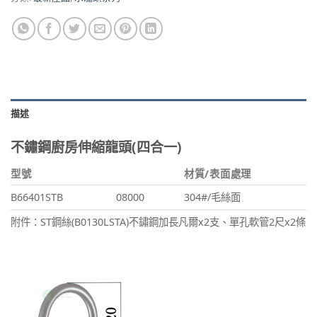
描述
不鏽鋼廚房伸縮龍頭(四合一)
型號
材質/表面處理
B66401STB
08000
304#/毛絲面
附件：ST鋼絲(B0130LSTA)不鏽鋼加長凡爾x2支、單孔軟管2尺x2條