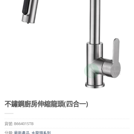
不鏽鋼廚房伸縮龍頭(四合一)
貨號:
B66401STB
分類:
最新產品
,
水龍頭系列