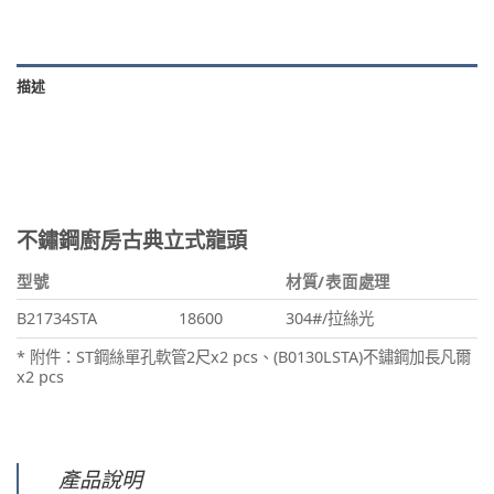
描述
不鏽鋼廚房古典立式龍頭
型號
材質/表面處理
B21734STA
18600
304#/拉絲光
* 附件：ST鋼絲單孔軟管2尺x2 pcs、(B0130LSTA)不鏽鋼加長凡爾
x2 pcs
產品說明