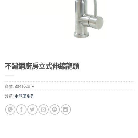
不鏽鋼廚房立式伸縮龍頭
貨號:
B34102STA
分類:
水龍頭系列