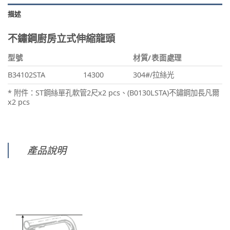
描述
不鏽鋼廚房立式伸縮龍頭
型號
材質/表面處理
B34102STA
14300
304#/拉絲光
* 附件：ST鋼絲單孔軟管2尺x2 pcs、(B0130LSTA)不鏽鋼加長凡爾
x2 pcs
產品說明