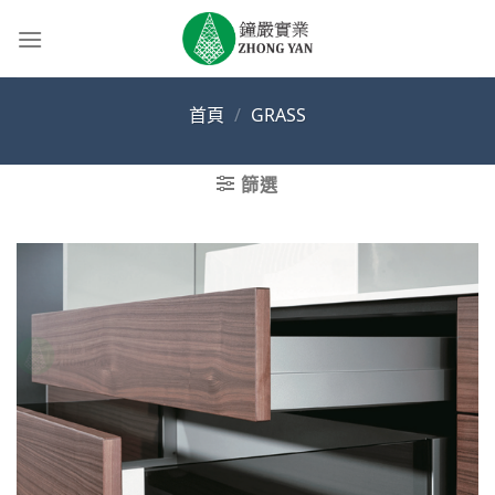
Skip
to
content
首頁
/
GRASS
篩選