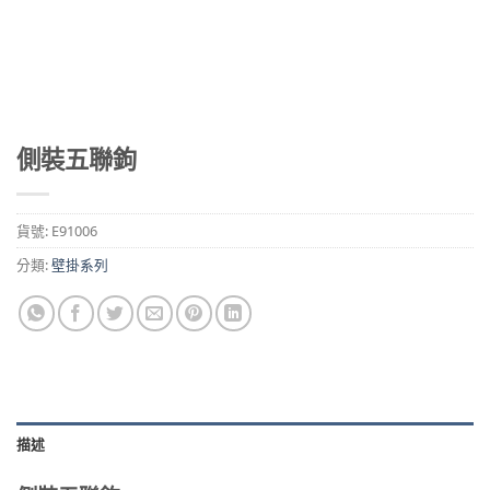
側裝五聯鉤
貨號:
E91006
分類:
壁掛系列
描述