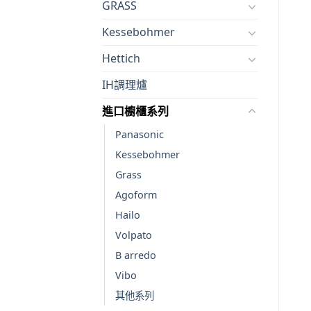
GRASS
Kessebohmer
Hettich
IH調理爐
進口櫥櫃系列
Panasonic
Kessebohmer
Grass
Agoform
Hailo
Volpato
B arredo
Vibo
其他系列