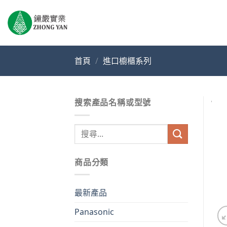
Skip
to
content
首頁
/
進口櫥櫃系列
搜索產品名稱或型號
搜
尋
關
商品分類
鍵
字:
最新產品
Panasonic