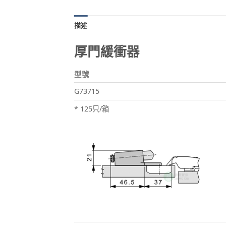
描述
厚門緩衝器
型號
G73715
* 125只/箱