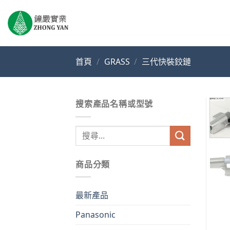
Skip
to
content
首頁
/
GRASS
/
三代快裝鉸鏈
搜索產品名稱或型號
搜
尋
關
商品分類
鍵
字:
最新產品
Panasonic