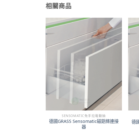
相關商品
ALA 階梯型緩衝鎂鋁抽
SENSOMATIC免手拉電動抽
 Pro Scala 方型架
德國GRASS Sensomatic磁鋁條連接
德國
橫桿
器