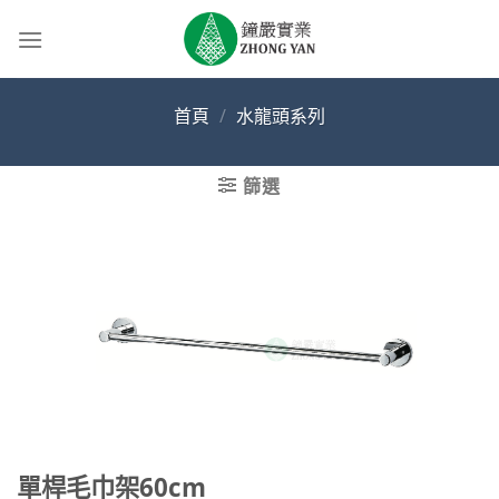
Skip
to
content
首頁
/
水龍頭系列
篩選
單桿毛巾架60cm