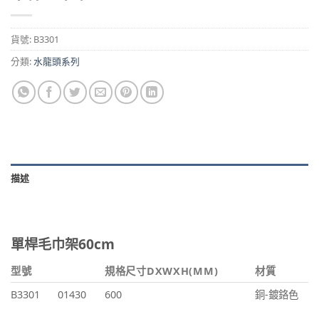
貨號:
B3301
分類:
水龍頭系列
描述
單桿毛巾架60cm
型號
規格尺寸DXWXH(MM)
材質
B3301
01430
600
銅-鍍鉻色