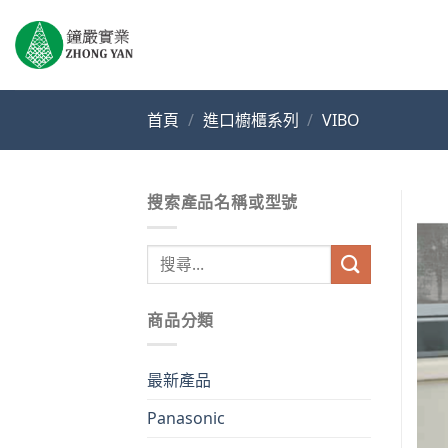
Skip
to
content
首頁
/
進口櫥櫃系列
/
VIBO
搜索產品名稱或型號
搜
尋
關
商品分類
鍵
字:
最新產品
Panasonic