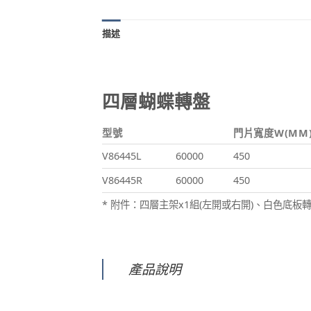
描述
四層蝴蝶轉盤
型號
門片寬度W(MM
V86445L
60000
450
V86445R
60000
450
* 附件：四層主架x1組(左開或右開)、白色底板轉
產品說明