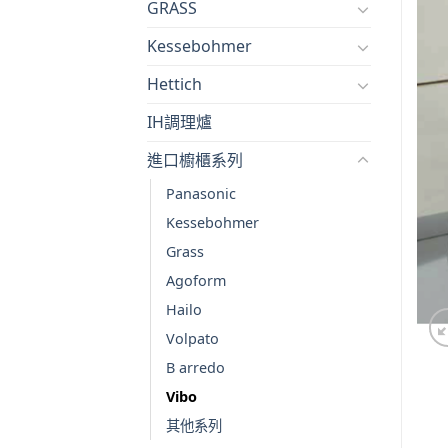
GRASS
Kessebohmer
Hettich
IH調理爐
進口櫥櫃系列
Panasonic
Kessebohmer
Grass
Agoform
Hailo
Volpato
B arredo
Vibo
其他系列