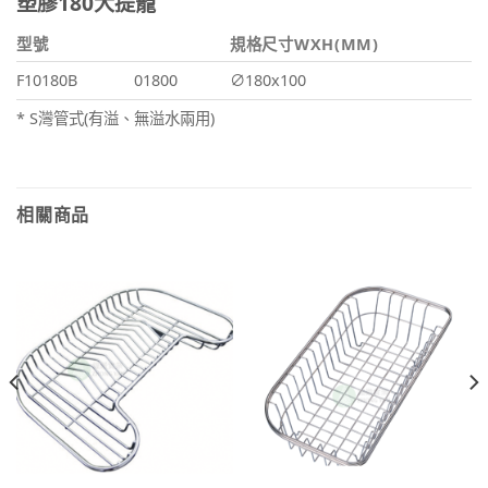
塑膠180大提籠
型號
規格尺寸WXH(MM)
F10180B
01800
∅180x100
* S灣管式(有溢、無溢水兩用)
相關商品