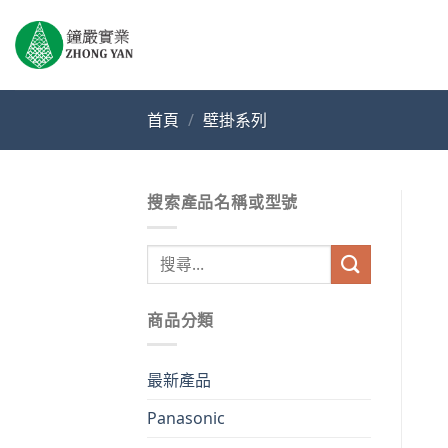
Skip
to
content
首頁
/
壁掛系列
搜索產品名稱或型號
搜
尋
關
商品分類
鍵
字:
最新產品
Panasonic