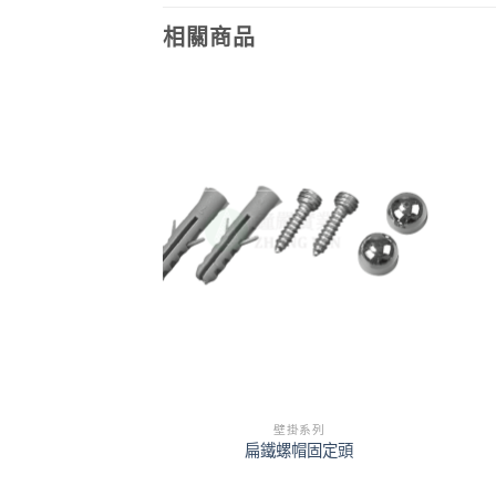
相關商品
掛系列
壁掛系列
(桌上型)
扁鐵螺帽固定頭