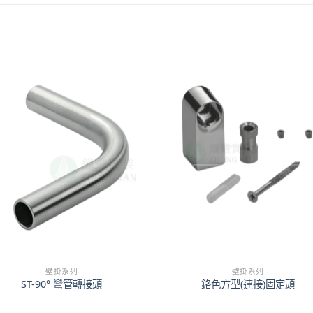
壁掛系列
壁掛系列
ST-90° 彎管轉接頭
鉻色方型(連接)固定頭