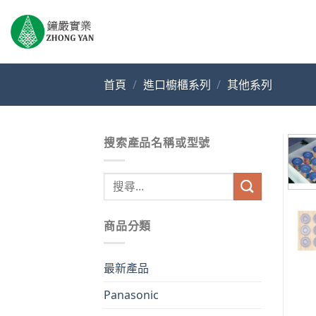
Skip
to
content
首頁
/
進口櫥櫃系列
/
其他系列
搜索產品名稱或型號
搜
尋
關
商品分類
鍵
字:
最新產品
Panasonic