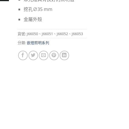
挖孔∅35 mm
金屬外殼
貨號:
J66050、J66051、J66052、J66053
分類:
嵌燈照明系列