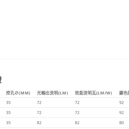
燈
挖孔∅(MM)
光輸出流明(LM)
效能流明瓦(LM/W)
顯色指
35
72
72
92
35
72
72
92
35
82
82
80