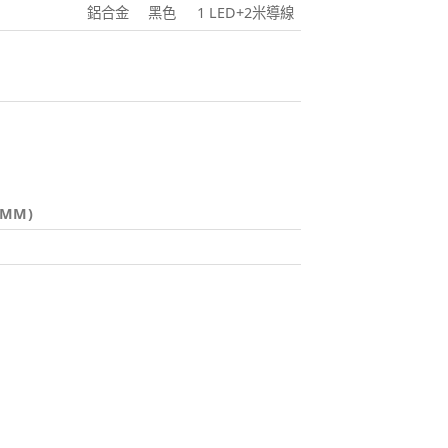
鋁合金
黑色
1 LED+2米導線
(MM)