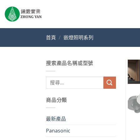
Skip
to
content
首頁
/
嵌燈照明系列
搜索產品名稱或型號
搜
尋
關
商品分類
鍵
字:
最新產品
Panasonic