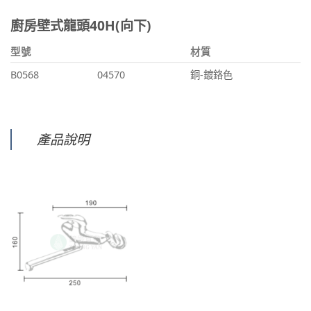
廚房壁式龍頭40H(向下)
型號
材質
B0568
04570
銅-鍍鉻色
產品說明