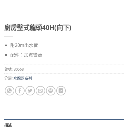
廚房壁式龍頭40H(向下)
附20m出水管
配件：加寬彎頭
貨號:
B0568
分類:
水龍頭系列
描述