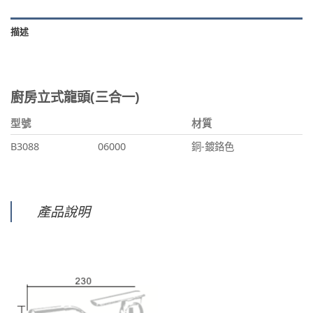
描述
廚房立式龍頭(三合一)
型號
材質
B3088
06000
銅-鍍鉻色
產品說明