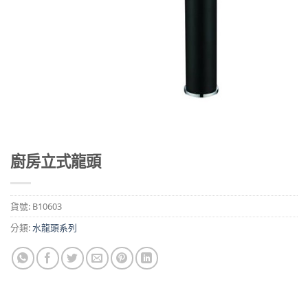
廚房立式龍頭
貨號:
B10603
分類:
水龍頭系列