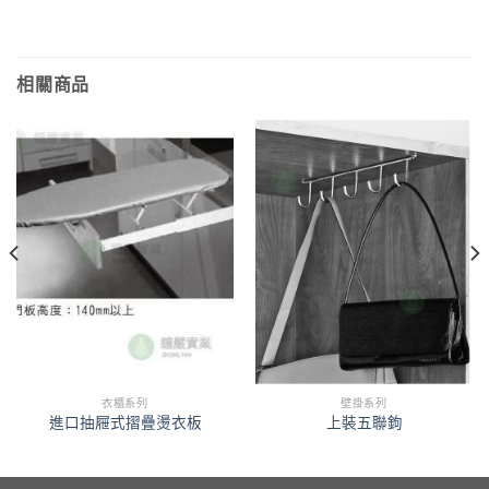
相關商品
衣櫃系列
壁掛系列
進口抽屜式摺疊燙衣板
上裝五聯鉤