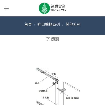
Skip
to
content
首頁
/
進口櫥櫃系列
/
其他系列
篩選