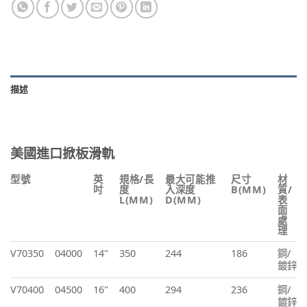
描述
美國進口掀板滑軌
型號
英
規格/長
最大可能推
尺寸
材
吋
度
入深度
B(MM)
質/
L(MM)
D(MM)
表
面
處
理
V70350
04000
14"
350
244
186
鋼/
鍍鋅
V70400
04500
16"
400
294
236
鋼/
鍍鋅