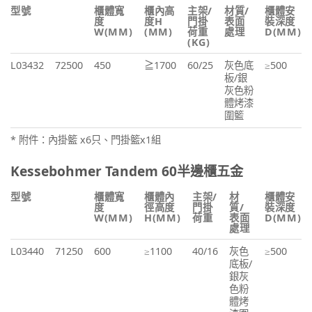
型號
櫃體寬
櫃內高
主架/
材質/
櫃體安
度
度H
門掛
表面
裝深度
W(MM)
(MM)
荷重
處理
D(MM)
(KG)
L03432
72500
450
≧1700
60/25
灰色底
≥500
板/銀
灰色粉
體烤漆
圍籃
* 附件：內掛籃 x6只、門掛籃x1組
Kessebohmer Tandem 60半邊櫃五金
型號
櫃體寬
櫃體內
主架/
材
櫃體安
度
徑高度
門掛
質/
裝深度
W(MM)
H(MM)
荷重
表面
D(MM)
處理
L03440
71250
600
≥1100
40/16
灰色
≥500
底板/
銀灰
色粉
體烤