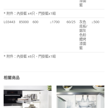
漆圍
籃
* 附件：內掛籃 x4只、門掛籃x1組
L03443
85000
600
≥1700
60/25
灰色
≥500
底板/
銀灰
色粉
體烤
漆圍
籃
* 附件：內掛籃 x6只、門掛籃x1組
相關商品