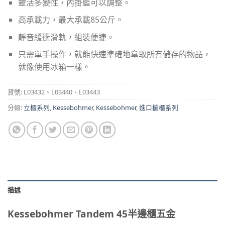
靈活多變性，內掛籃可以調整。
高承載力，最大承載85公斤。
靜音緩衝滑軌，組裝便捷。
只需單手操作，就能快速準確地拿取所有儲存的物品，
就像使用冰箱一樣。
貨號:
L03432、L03440、L03443
分類:
立櫃系列
,
Kessebohmer
,
Kessebohmer
,
進口櫥櫃系列
描述
Kessebohmer Tandem 45半邊櫃五金