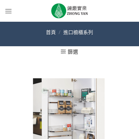
Skip
to
content
首頁
/
進口櫥櫃系列
篩選