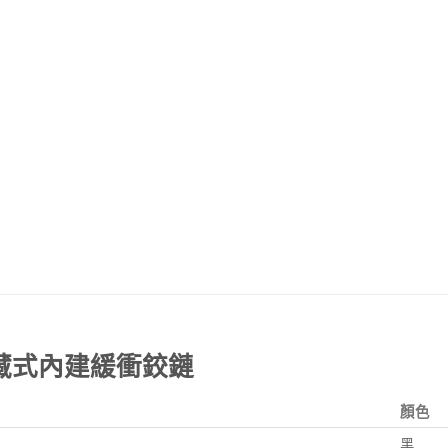
H隱藏式內建緩衝鉸鏈
顏色
黑