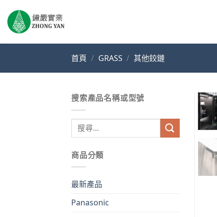
Skip
to
content
首頁
/
GRASS
/
其他鉸鏈
搜索產品名稱或型號
搜
尋
關
商品分類
鍵
字:
最新產品
Panasonic