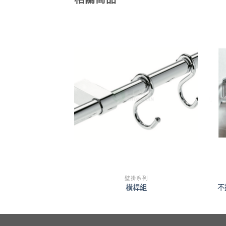
掛系列
壁掛系列
聯鉤瓶罐蓋
橫桿組
不