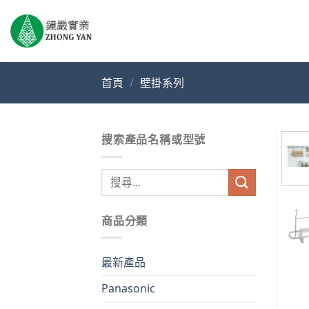
Skip
to
content
首頁
/
壁掛系列
搜索產品名稱或型號
搜
尋
關
商品分類
鍵
字:
最新產品
Panasonic