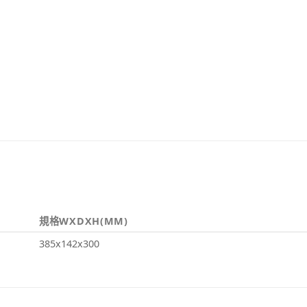
規格WXDXH(MM)
385x142x300