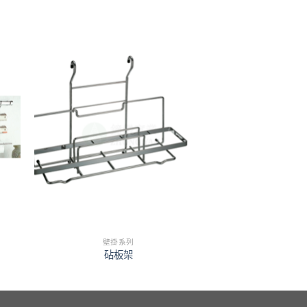
壁掛系列
砧板架