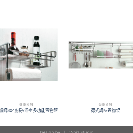
壁掛系列
壁掛系列
鏽鋼304廚房/浴室多功能置物籃
德式調味置物架
Design by |
Whiz Studio