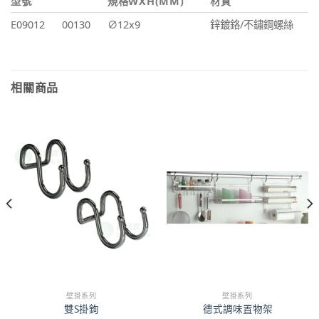
型號
規格WXH(MM)
材質
E09012
00130
∅12x9
鋅鍍鉻/不鏽鋼螺絲
相關商品
壁掛系列
壁掛系列
雙S掛鉤
德式調味置物架