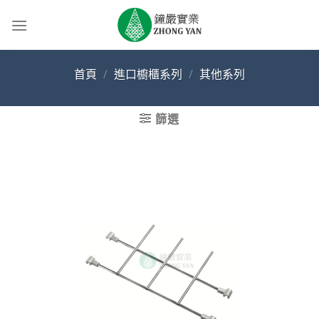
Skip
to
content
首頁
/
進口櫥櫃系列
/
其他系列
篩選