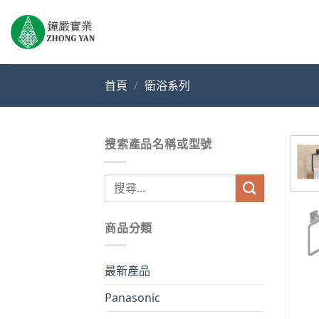
Skip
to
content
首頁
/
衛浴系列
搜索產品名稱或型號
搜
尋
關
商品分類
鍵
字:
最新產品
Panasonic