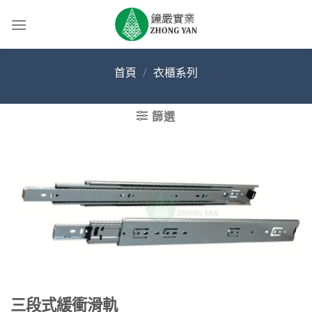
Skip
to
content
首頁
/
衣櫃系列
篩選
三段式緩衝滑軌