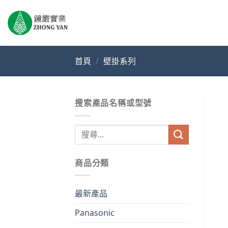
Skip
to
content
首頁
/
壁掛系列
搜索產品名稱或型號
搜
尋
關
商品分類
鍵
字:
最新產品
Panasonic