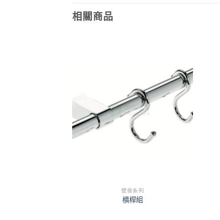
相關商品
掛系列
壁掛系列
聯鉤瓶罐蓋
橫桿組