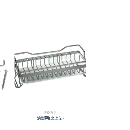
壁掛系列
清潔架(桌上型)