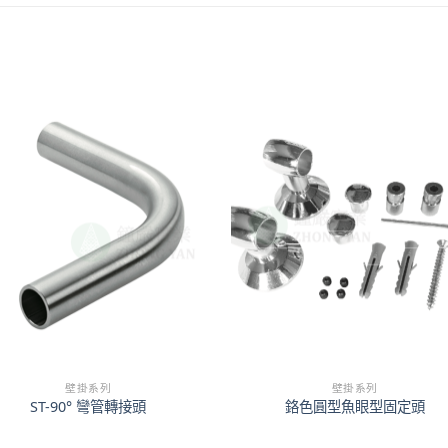
壁掛系列
壁掛系列
ST-90° 彎管轉接頭
鉻色圓型魚眼型固定頭