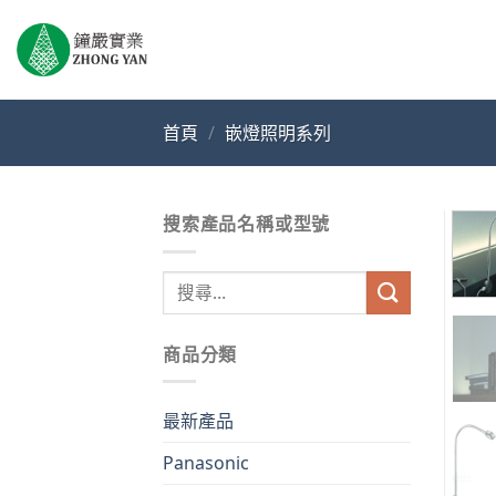
Skip
to
content
首頁
/
嵌燈照明系列
搜索產品名稱或型號
搜
尋
關
商品分類
鍵
字:
最新產品
Panasonic