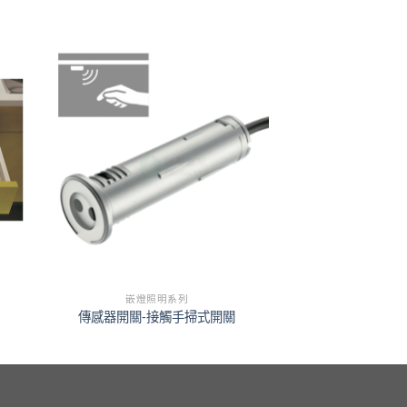
嵌燈照明系列
傳感器開關-接觸手掃式開關