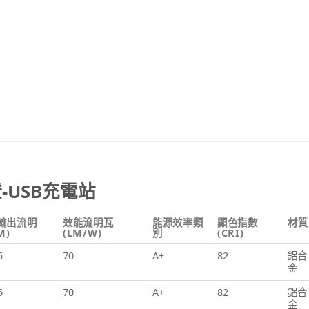
-USB充電站
輸出流明
效能流明瓦
能源效率類
顯色指數
材質
M)
(LM/W)
別
(CRI)
5
70
A+
82
鋁合
金
5
70
A+
82
鋁合
金