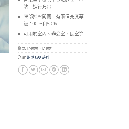
端口進行充電
底部推壓開關，有兩個亮度等
級-100 %和50 %
可用於室內、辦公室、臥室等
貨號:
J74090、J74091
分類:
嵌燈照明系列