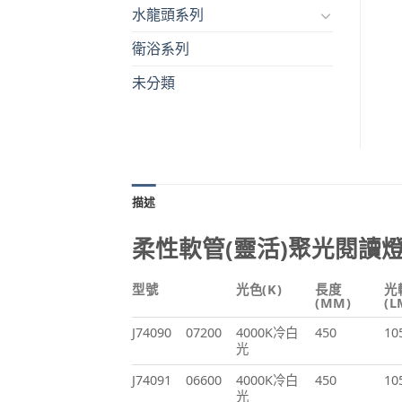
水龍頭系列
衛浴系列
未分類
描述
柔性軟管(靈活)聚光閱讀燈
型號
光色(K)
長度
光
(MM)
(L
J74090
07200
4000K冷白
450
10
光
J74091
06600
4000K冷白
450
10
光