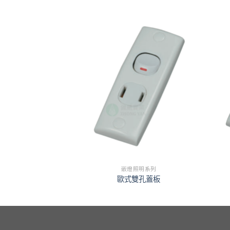
照明系列
嵌燈照明系列
調光器
歐式雙孔蓋板