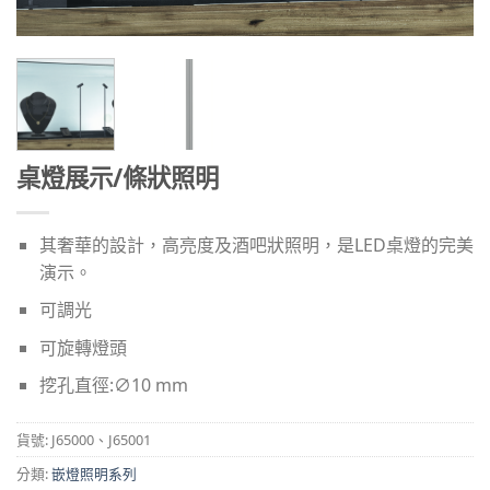
桌燈展示/條狀照明
其奢華的設計，高亮度及酒吧狀照明，是LED桌燈的完美
演示。
可調光
可旋轉燈頭
挖孔直徑:∅10 mm
貨號:
J65000、J65001
分類:
嵌燈照明系列