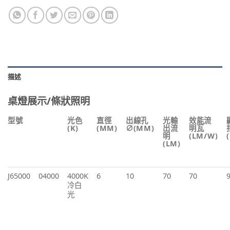
描述
桌燈展示/條狀照明
型號
光色
直徑
出線孔
光輸
效能流
(K)
(MM)
∅(MM)
出流
明瓦
明
(LM/W)
(LM)
J65000
04000
4000K
6
10
70
70
冷白
光