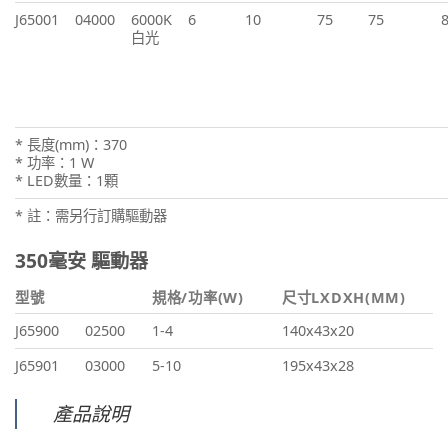
J65001
04000
6000K
6
10
75
75
白光
* 長度(mm)：370
* 功率：1 W
* LED數量：1顆
* 註：需另行訂購驅動器
350毫安 驅動器
型號
規格/功率(W)
尺寸LXDXH(MM)
J65900
02500
1-4
140x43x20
J65901
03000
5-10
195x43x28
產品說明