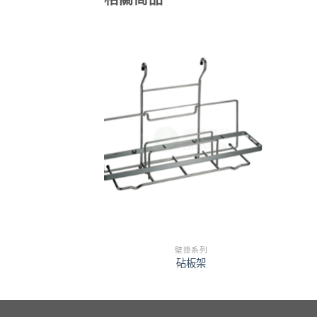
掛系列
壁掛系列
° 彎管轉接頭
砧板架