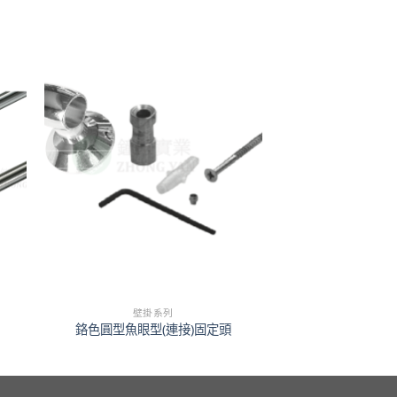
壁掛系列
鉻色圓型魚眼型(連接)固定頭