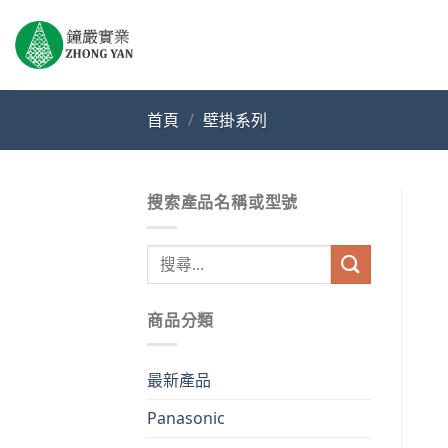
Skip
to
content
首頁
/
壁掛系列
搜索產品名稱或型號
搜
尋
關
商品分類
鍵
字:
最新產品
Panasonic