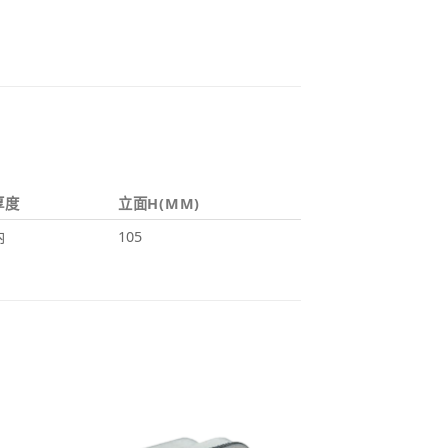
厚度
立面H(MM)
內
105