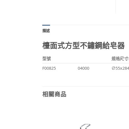
描述
檯面式方型不鏽鋼給皂器
型號
規格尺寸D
F00825
04000
∅55x28
相關商品