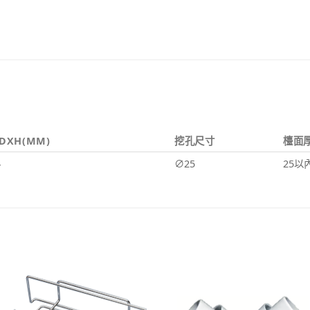
XH(MM)
挖孔尺寸
檯面
4
∅25
25以