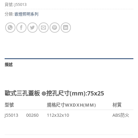
貨號:
J55013
分類:
嵌燈照明系列
描述
歐式三孔蓋板 ⊚挖孔尺寸(mm):75x25
型號
規格尺寸WXDXH(MM)
材質
J55013
00260
112x32x10
ABS防火