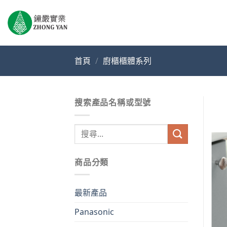
Skip
to
content
首頁
/
廚櫃櫃體系列
搜索產品名稱或型號
搜
尋
關
商品分類
鍵
字:
最新產品
Panasonic