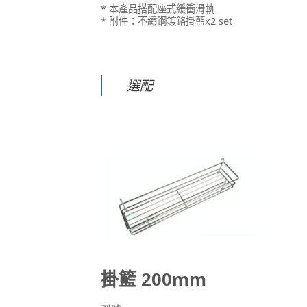
* 本產品搭配座式緩衝滑軌
* 附件：不繡鋼鍍鉻掛藍x2 set
選配
掛籃 200mm