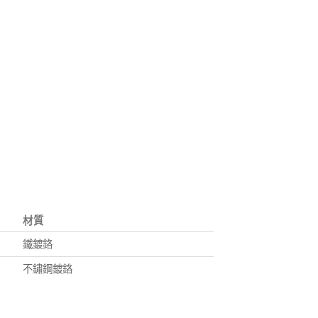
材質
鐵鍍鉻
不鏽鋼鍍鉻