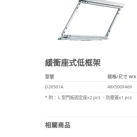
緩衝座式低框架
型號
規格/尺寸 WX
D26501A
48X500X469
* 附：Ｌ型門板固定座x2 pcs 、防塵蓋x1 pcs
相關商品