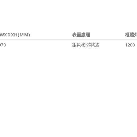
WXDXH(MM)
表面處理
櫃體
070
銀色/粉體烤漆
1200