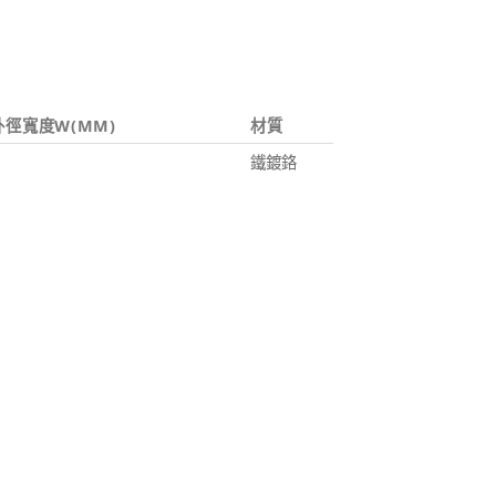
外徑寬度W(MM)
材質
鐵鍍鉻