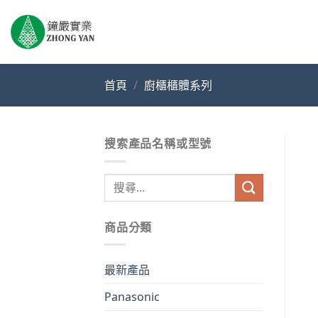
Skip
to
content
首頁
/
廚櫃櫃體系列
搜索產品名稱或型號
搜
尋
關
商品分類
鍵
字:
最新產品
Panasonic