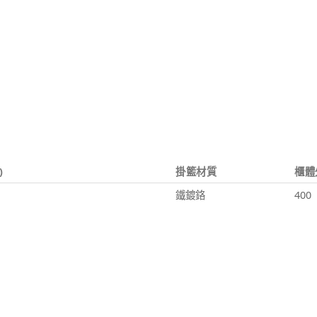
)
掛籃材質
櫃體
鐵鍍鉻
400