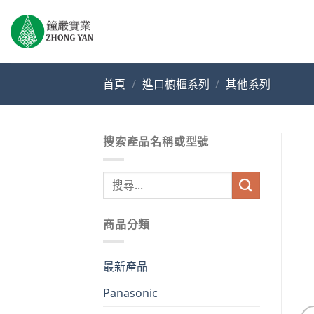
Skip
to
content
首頁
/
進口櫥櫃系列
/
其他系列
搜索產品名稱或型號
搜
尋
關
商品分類
鍵
字:
最新產品
Panasonic