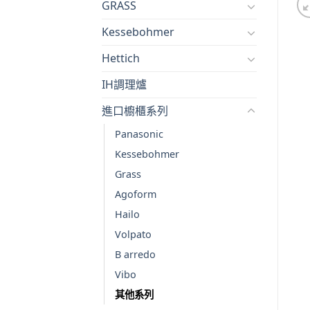
GRASS
Kessebohmer
Hettich
IH調理爐
進口櫥櫃系列
Panasonic
Kessebohmer
Grass
Agoform
Hailo
Volpato
B arredo
Vibo
其他系列