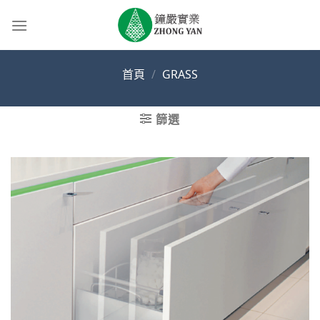
Skip
to
content
首頁
/
GRASS
篩選