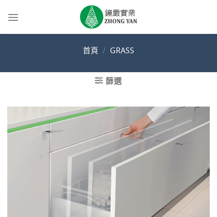
Skip
to
content
首頁
/
GRASS
篩選