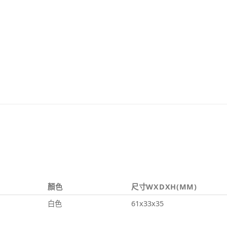
顏色
尺寸WXDXH(MM)
白色
61x33x35