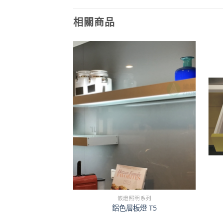
相關商品
照明系列
嵌燈照明系列
六線插座
鋁色層板燈 T5