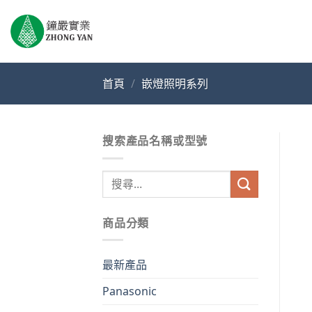
Skip
to
content
首頁
/
嵌燈照明系列
搜索產品名稱或型號
搜
尋
關
商品分類
鍵
字:
最新產品
Panasonic